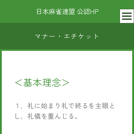
日本麻雀連盟 公認HP
マナー・エチケット
＜基本理念＞
１．礼に始まり礼で終るを主眼と
し、礼儀を重んじる。